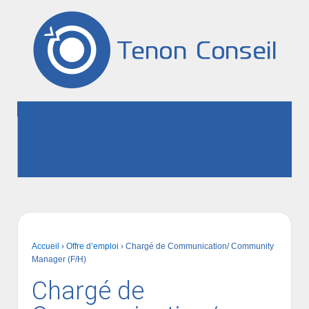
Accueil
Présentation
Recrutement / Conseil RH
Formation / Bilan de carrière
Contact
Accueil
›
Offre d’emploi
›
Chargé de Communication/ Community
Manager (F/H)
Chargé de